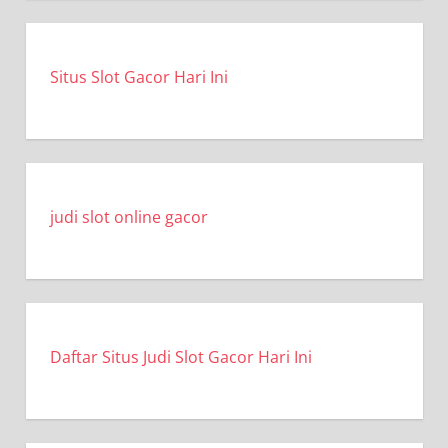
Situs Slot Gacor Hari Ini
judi slot online gacor
Daftar Situs Judi Slot Gacor Hari Ini