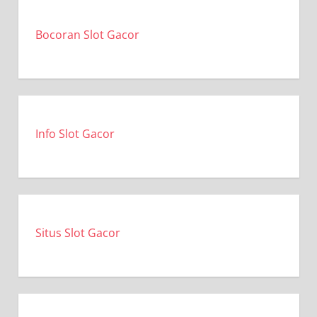
Bocoran Slot Gacor
Info Slot Gacor
Situs Slot Gacor