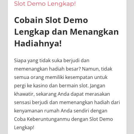
Slot Demo Lengkap!
Cobain Slot Demo
Lengkap dan Menangkan
Hadiahnya!
Siapa yang tidak suka berjudi dan
memenangkan hadiah besar? Namun, tidak
semua orang memiliki kesempatan untuk
pergi ke kasino dan bermain slot. Jangan
khawatir, sekarang Anda dapat merasakan
sensasi berjudi dan memenangkan hadiah dari
kenyamanan rumah Anda sendiri dengan
Coba Keberuntunganmu dengan Slot Demo
Lengkap!