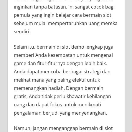
inginkan tanpa batasan. Ini sangat cocok bagi
pemula yang ingin belajar cara bermain slot
sebelum mulai mempertaruhkan uang mereka
sendiri.
Selain itu, bermain di slot demo lengkap juga
memberi Anda kesempatan untuk mengenal
game dan fitur-fiturnya dengan lebih baik.
Anda dapat mencoba berbagai strategi dan
melihat mana yang paling efektif untuk
memenangkan hadiah. Dengan bermain
gratis, Anda tidak perlu khawatir kehilangan
uang dan dapat fokus untuk menikmati
pengalaman berjudi yang menyenangkan.
Namun, jangan menganggap bermain di slot