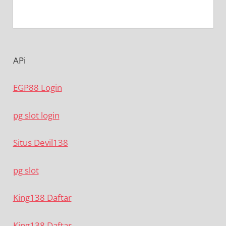
APi
EGP88 Login
pg slot login
Situs Devil138
pg slot
King138 Daftar
King138 Daftar