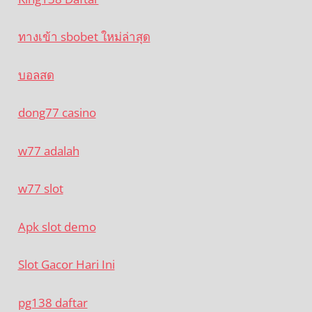
ทางเข้า sbobet ใหม่ล่าสุด
บอลสด
dong77 casino
w77 adalah
w77 slot
Apk slot demo
Slot Gacor Hari Ini
pg138 daftar