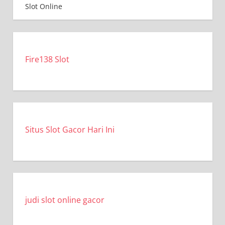
Slot Online
Fire138 Slot
Situs Slot Gacor Hari Ini
judi slot online gacor