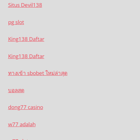
Situs Devil138
pg slot
King138 Daftar
King138 Daftar
ทางเข้า sbobet ใหม่ล่าสุด
บอลสด
dong77 casino
w77 adalah