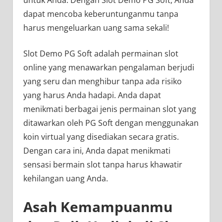
dapat mencoba keberuntunganmu tanpa
harus mengeluarkan uang sama sekali!
Slot Demo PG Soft adalah permainan slot
online yang menawarkan pengalaman berjudi
yang seru dan menghibur tanpa ada risiko
yang harus Anda hadapi. Anda dapat
menikmati berbagai jenis permainan slot yang
ditawarkan oleh PG Soft dengan menggunakan
koin virtual yang disediakan secara gratis.
Dengan cara ini, Anda dapat menikmati
sensasi bermain slot tanpa harus khawatir
kehilangan uang Anda.
Asah Kemampuanmu