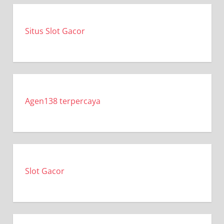
Situs Slot Gacor
Agen138 terpercaya
Slot Gacor