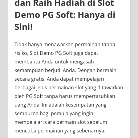
dan Raih Hadiah di Slot
Demo PG Soft: Hanya di
Sini!
Tidak hanya menawarkan permainan tanpa
risiko, Slot Demo PG Soft juga dapat
membantu Anda untuk mengasah
kemampuan berjudi Anda. Dengan bermain
secara gratis, Anda dapat mempelajari
berbagai jenis permainan slot yang ditawarkan
oleh PG Soft tanpa harus mempertaruhkan
uang Anda. Ini adalah kesempatan yang
sempurna bagi pemula yang ingin
mempelajari cara bermain slot sebelum
mencoba permainan yang sebenarnya.