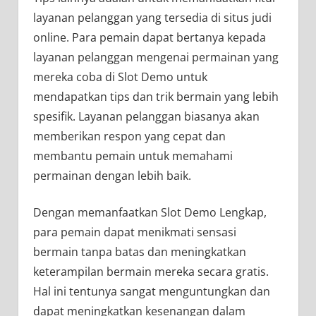
layanan pelanggan yang tersedia di situs judi
online. Para pemain dapat bertanya kepada
layanan pelanggan mengenai permainan yang
mereka coba di Slot Demo untuk
mendapatkan tips dan trik bermain yang lebih
spesifik. Layanan pelanggan biasanya akan
memberikan respon yang cepat dan
membantu pemain untuk memahami
permainan dengan lebih baik.
Dengan memanfaatkan Slot Demo Lengkap,
para pemain dapat menikmati sensasi
bermain tanpa batas dan meningkatkan
keterampilan bermain mereka secara gratis.
Hal ini tentunya sangat menguntungkan dan
dapat meningkatkan kesenangan dalam