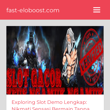
Skip
fast-eloboost.com
to
MENU
content
fast-
eloboost.com
Exploring Slot Demo Lengkap:
Nikmati Sensasi Bermain Tanpa