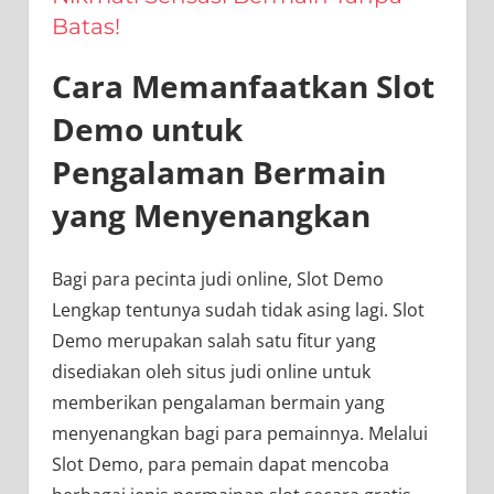
Batas!
Cara Memanfaatkan Slot
Demo untuk
Pengalaman Bermain
yang Menyenangkan
Bagi para pecinta judi online, Slot Demo
Lengkap tentunya sudah tidak asing lagi. Slot
Demo merupakan salah satu fitur yang
disediakan oleh situs judi online untuk
memberikan pengalaman bermain yang
menyenangkan bagi para pemainnya. Melalui
Slot Demo, para pemain dapat mencoba