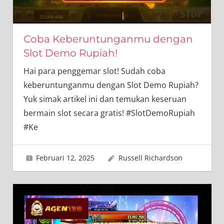
Coba Keberuntunganmu dengan
Slot Demo Rupiah!
Hai para penggemar slot! Sudah coba
keberuntunganmu dengan Slot Demo Rupiah?
Yuk simak artikel ini dan temukan keseruan
bermain slot secara gratis! #SlotDemoRupiah
#Ke
Februari 12, 2025
Russell Richardson