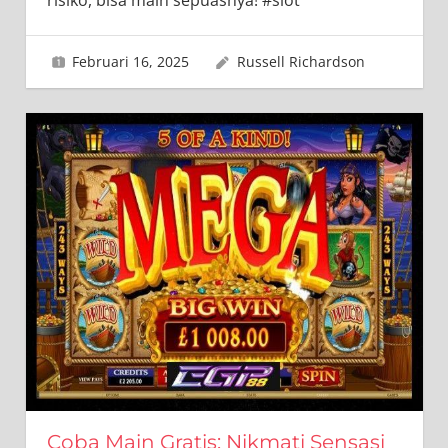
Februari 16, 2025
Russell Richardson
Coba Main Gratis: Nikmati Sensasi