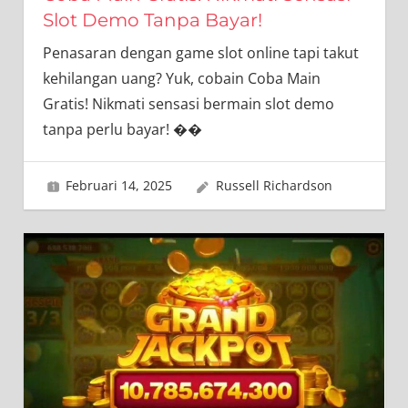
Slot Demo Tanpa Bayar!
Penasaran dengan game slot online tapi takut
kehilangan uang? Yuk, cobain Coba Main
Gratis! Nikmati sensasi bermain slot demo
tanpa perlu bayar! ��
Februari 14, 2025
Russell Richardson