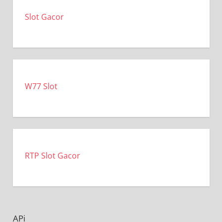
Slot Gacor
W77 Slot
RTP Slot Gacor
APi