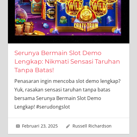
Serunya Bermain Slot Demo
Lengkap: Nikmati Sensasi Taruhan
Tanpa Batas!
Penasaran ingin mencoba slot demo lengkap?
Yuk, rasakan sensasi taruhan tanpa batas
bersama Serunya Bermain Slot Demo
Lengkap! #serudongslot
Februari 23, 2025
Russell Richardson