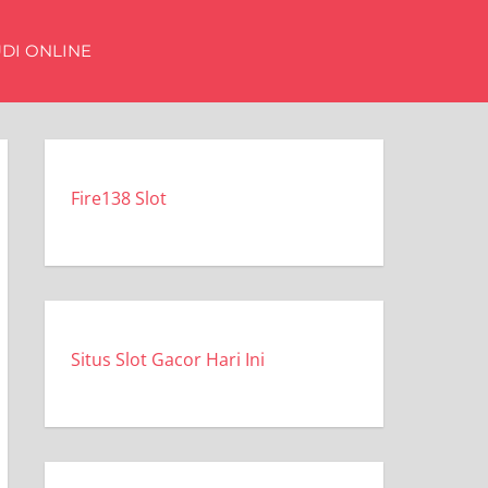
UDI ONLINE
Fire138 Slot
Situs Slot Gacor Hari Ini