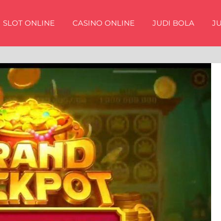
SLOT ONLINE
CASINO ONLINE
JUDI BOLA
J