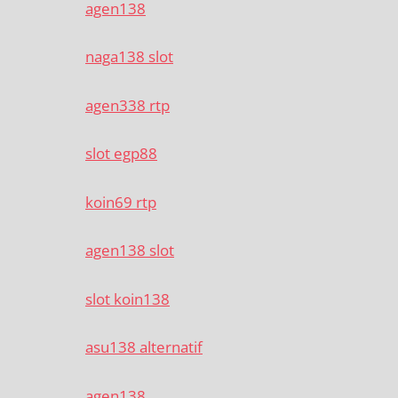
agen138
naga138 slot
agen338 rtp
slot egp88
koin69 rtp
agen138 slot
slot koin138
asu138 alternatif
agen138