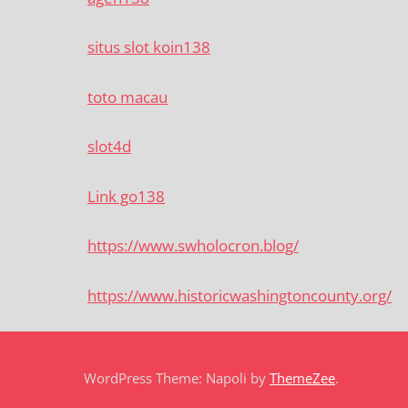
situs slot koin138
toto macau
slot4d
Link go138
https://www.swholocron.blog/
https://www.historicwashingtoncounty.org/
WordPress Theme: Napoli by
ThemeZee
.