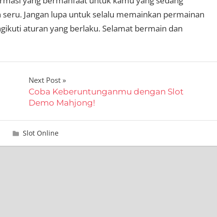
formasi yang bermanfaat untuk kamu yang sedang
 seru. Jangan lupa untuk selalu memainkan permainan
ikuti aturan yang berlaku. Selamat bermain dan
Next Post
Coba Keberuntunganmu dengan Slot
Demo Mahjong!
Slot Online