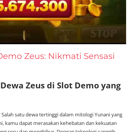
Demo Zeus: Nikmati Sensasi
 Dewa Zeus di Slot Demo yang
 Salah satu dewa tertinggi dalam mitologi Yunani yang
Kini, kamu dapat merasakan kehebatan dan kekuatan
ng seru dan menghibur. Dengan teknologi canggih,