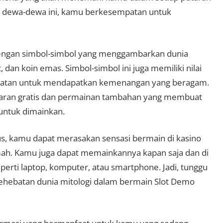
 dewa-dewa ini, kamu berkesempatan untuk
i dengan simbol-simbol yang menggambarkan dunia
, dan koin emas. Simbol-simbol ini juga memiliki nilai
patan untuk mendapatkan kemenangan yang beragam.
 putaran gratis dan permainan tambahan yang membuat
untuk dimainkan.
, kamu dapat merasakan sensasi bermain di kasino
ah. Kamu juga dapat memainkannya kapan saja dan di
perti laptop, komputer, atau smartphone. Jadi, tunggu
kehebatan dunia mitologi dalam bermain Slot Demo