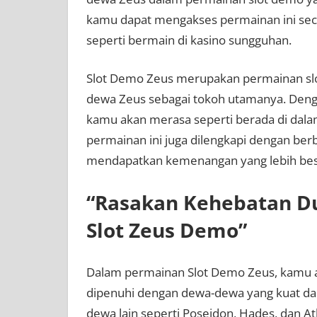
kamu dapat mengakses permainan ini sec
seperti bermain di kasino sungguhan.
Slot Demo Zeus merupakan permainan slo
dewa Zeus sebagai tokoh utamanya. Dengan
kamu akan merasa seperti berada di dalam
permainan ini juga dilengkapi dengan be
mendapatkan kemenangan yang lebih bes
“Rasakan Kehebatan Du
Slot Zeus Demo”
Dalam permainan Slot Demo Zeus, kamu a
dipenuhi dengan dewa-dewa yang kuat dan
dewa lain seperti Poseidon, Hades, dan 