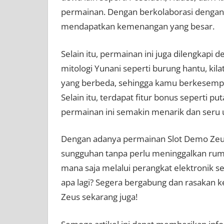
permainan. Dengan berkolaborasi dengan
mendapatkan kemenangan yang besar.
Selain itu, permainan ini juga dilengkap
mitologi Yunani seperti burung hantu, kilat
yang berbeda, sehingga kamu berkesem
Selain itu, terdapat fitur bonus seperti
permainan ini semakin menarik dan seru 
Dengan adanya permainan Slot Demo Zeus
sungguhan tanpa perlu meninggalkan rum
mana saja melalui perangkat elektronik se
apa lagi? Segera bergabung dan rasakan 
Zeus sekarang juga!