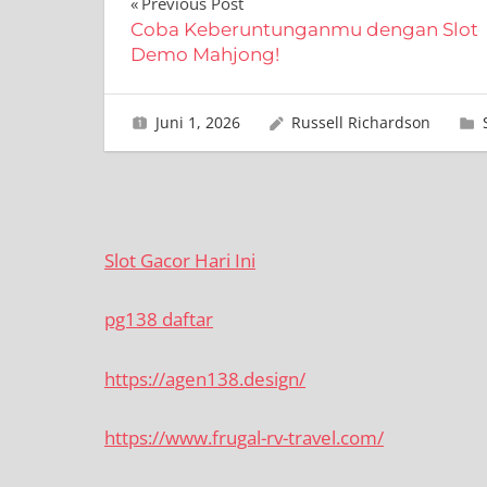
Navigasi
Previous Post
Coba Keberuntunganmu dengan Slot
pos
Demo Mahjong!
Juni 1, 2026
Russell Richardson
Slot Gacor Hari Ini
pg138 daftar
https://agen138.design/
https://www.frugal-rv-travel.com/