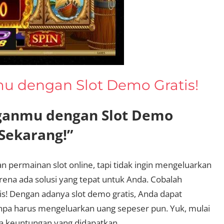
 dengan Slot Demo Gratis!
ganmu dengan Slot Demo
 Sekarang!”
permainan slot online, tapi tidak ingin mengeluarkan
ena ada solusi yang tepat untuk Anda. Cobalah
! Dengan adanya slot demo gratis, Anda dapat
anpa harus mengeluarkan uang sepeser pun. Yuk, mulai
a keuntungan yang didapatkan.