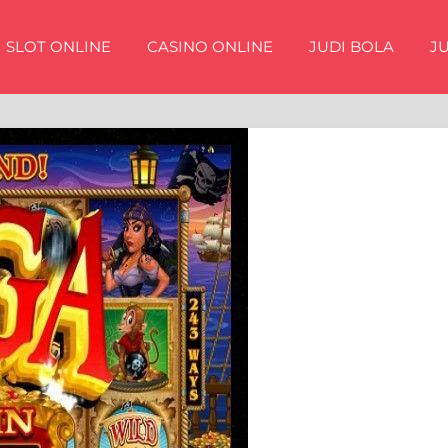
SLOT ONLINE
CASINO ONLINE
JUDI BOLA
J