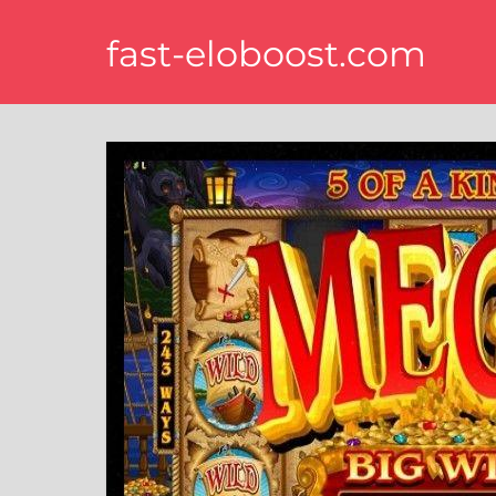
Skip
fast-eloboost.com
to
content
fast-
eloboost.com