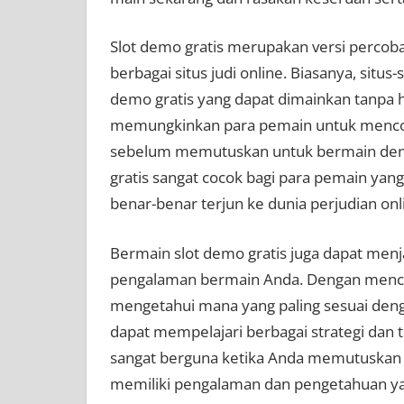
Slot demo gratis merupakan versi percoba
berbagai situs judi online. Biasanya, sit
demo gratis yang dapat dimainkan tanpa h
memungkinkan para pemain untuk mencob
sebelum memutuskan untuk bermain deng
gratis sangat cocok bagi para pemain yang
benar-benar terjun ke dunia perjudian onl
Bermain slot demo gratis juga dapat menj
pengalaman bermain Anda. Dengan mencob
mengetahui mana yang paling sesuai denga
dapat mempelajari berbagai strategi dan 
sangat berguna ketika Anda memutuskan 
memiliki pengalaman dan pengetahuan y