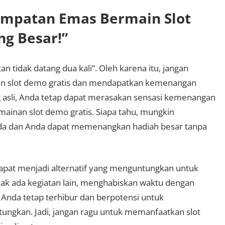
empatan Emas Bermain Slot
g Besar!”
tidak datang dua kali”. Oleh karena itu, jangan
n slot demo gratis dan mendapatkan kemenangan
 asli, Anda tetap dapat merasakan sensasi kemenangan
ainan slot demo gratis. Siapa tahu, mungkin
da dan Anda dapat memenangkan hadiah besar tanpa
 dapat menjadi alternatif yang menguntungkan untuk
dak ada kegiatan lain, menghabiskan waktu dengan
Anda tetap terhibur dan berpotensi untuk
gkan. Jadi, jangan ragu untuk memanfaatkan slot