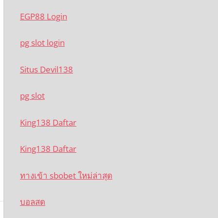
EGP88 Login
pg slot login
Situs Devil138
pg slot
King138 Daftar
King138 Daftar
ทางเข้า sbobet ใหม่ล่าสุด
บอลสด