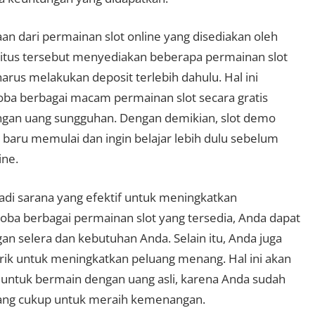
an dari permainan slot online yang disediakan oleh
us-situs tersebut menyediakan beberapa permainan slot
arus melakukan deposit terlebih dahulu. Hal ini
a berbagai macam permainan slot secara gratis
an uang sungguhan. Dengan demikian, slot demo
 baru memulai dan ingin belajar lebih dulu sebelum
ine.
adi sarana yang efektif untuk meningkatkan
a berbagai permainan slot yang tersedia, Anda dapat
n selera dan kebutuhan Anda. Selain itu, Anda juga
trik untuk meningkatkan peluang menang. Hal ini akan
untuk bermain dengan uang asli, karena Anda sudah
ang cukup untuk meraih kemenangan.