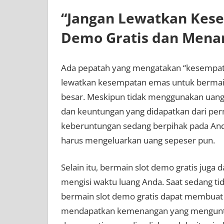
“Jangan Lewatkan Kes
Demo Gratis dan Menan
Ada pepatah yang mengatakan “kesempatan 
lewatkan kesempatan emas untuk bermai
besar. Meskipun tidak menggunakan uang
dan keuntungan yang didapatkan dari perm
keberuntungan sedang berpihak pada An
harus mengeluarkan uang sepeser pun.
Selain itu, bermain slot demo gratis juga
mengisi waktu luang Anda. Saat sedang ti
bermain slot demo gratis dapat membuat 
mendapatkan kemenangan yang menguntun