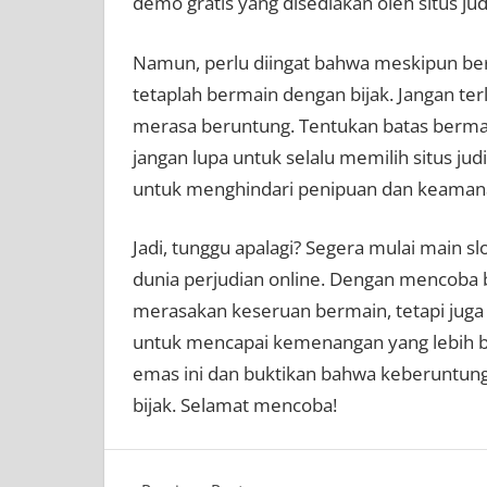
demo gratis yang disediakan oleh situs jud
Namun, perlu diingat bahwa meskipun ber
tetaplah bermain dengan bijak. Jangan te
merasa beruntung. Tentukan batas bermain
jangan lupa untuk selalu memilih situs jud
untuk menghindari penipuan dan keamanan
Jadi, tunggu apalagi? Segera mulai main 
dunia perjudian online. Dengan mencoba b
merasakan keseruan bermain, tetapi jug
untuk mencapai kemenangan yang lebih b
emas ini dan buktikan bahwa keberuntun
bijak. Selamat mencoba!