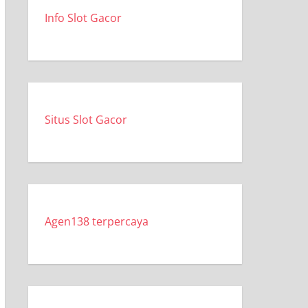
Info Slot Gacor
Situs Slot Gacor
Agen138 terpercaya