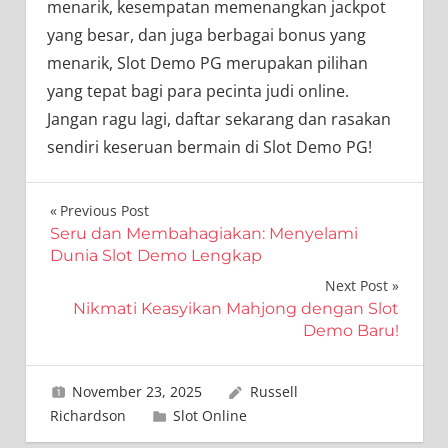
menarik, kesempatan memenangkan jackpot
yang besar, dan juga berbagai bonus yang
menarik, Slot Demo PG merupakan pilihan
yang tepat bagi para pecinta judi online.
Jangan ragu lagi, daftar sekarang dan rasakan
sendiri keseruan bermain di Slot Demo PG!
Navigasi
Previous Post
Seru dan Membahagiakan: Menyelami
pos
Dunia Slot Demo Lengkap
Next Post
Nikmati Keasyikan Mahjong dengan Slot
Demo Baru!
November 23, 2025
Russell
Richardson
Slot Online