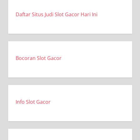
Daftar Situs Judi Slot Gacor Hari Ini
Bocoran Slot Gacor
Info Slot Gacor