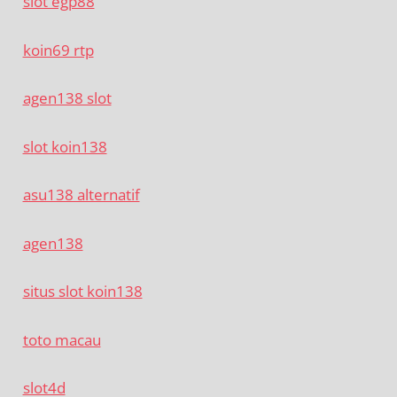
slot egp88
koin69 rtp
agen138 slot
slot koin138
asu138 alternatif
agen138
situs slot koin138
toto macau
slot4d