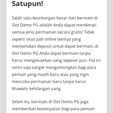
Satupun!
Salah satu keuntungan besar dari bermain di
Slot Demo PG adalah Anda dapat menikmati
semua jenis permainan secara gratis! Tidak
seperti situs judi online lainnya yang
memerlukan deposit untuk dapat bermain, di
Slot Demo PG Anda dapat bermain tanpa
harus mengeluarkan uang sepeser pun. Hal ini
tentu saja sangat menguntungkan bagi para
pemain yang masih baru atau yang ingin
mencoba permainan baru tanpa harus
khawatir kehilangan uang.
Selain itu, bermain di Slot Demo PG juga
memberikan kesempatan bagi para pemain