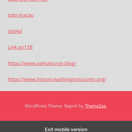
toto macau
slot4d
Link go138
https://www.swholocron.blog/
https://www.historicwashingtoncounty.org/
WordPress Theme: Napoli by
ThemeZee
.
Exit mobile version