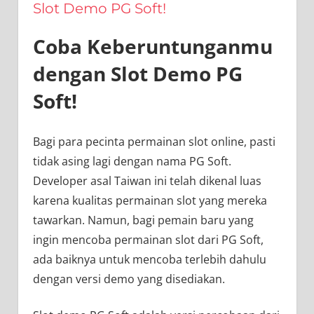
Slot Demo PG Soft!
Coba Keberuntunganmu
dengan Slot Demo PG
Soft!
Bagi para pecinta permainan slot online, pasti
tidak asing lagi dengan nama PG Soft.
Developer asal Taiwan ini telah dikenal luas
karena kualitas permainan slot yang mereka
tawarkan. Namun, bagi pemain baru yang
ingin mencoba permainan slot dari PG Soft,
ada baiknya untuk mencoba terlebih dahulu
dengan versi demo yang disediakan.