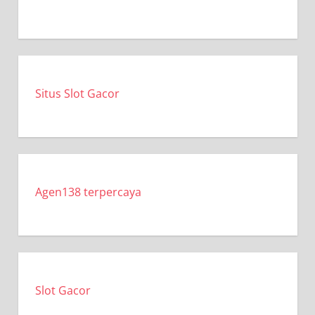
Situs Slot Gacor
Agen138 terpercaya
Slot Gacor