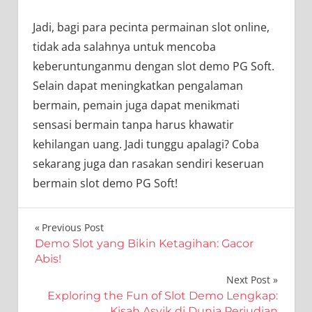
Jadi, bagi para pecinta permainan slot online,
tidak ada salahnya untuk mencoba
keberuntunganmu dengan slot demo PG Soft.
Selain dapat meningkatkan pengalaman
bermain, pemain juga dapat menikmati
sensasi bermain tanpa harus khawatir
kehilangan uang. Jadi tunggu apalagi? Coba
sekarang juga dan rasakan sendiri keseruan
bermain slot demo PG Soft!
Navigasi
Previous Post
Demo Slot yang Bikin Ketagihan: Gacor
pos
Abis!
Next Post
Exploring the Fun of Slot Demo Lengkap:
Kisah Asyik di Dunia Perjudian