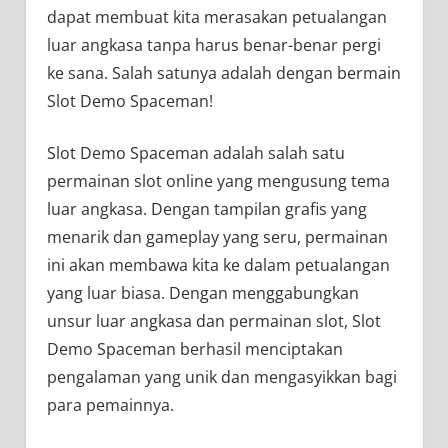
dapat membuat kita merasakan petualangan
luar angkasa tanpa harus benar-benar pergi
ke sana. Salah satunya adalah dengan bermain
Slot Demo Spaceman!
Slot Demo Spaceman adalah salah satu
permainan slot online yang mengusung tema
luar angkasa. Dengan tampilan grafis yang
menarik dan gameplay yang seru, permainan
ini akan membawa kita ke dalam petualangan
yang luar biasa. Dengan menggabungkan
unsur luar angkasa dan permainan slot, Slot
Demo Spaceman berhasil menciptakan
pengalaman yang unik dan mengasyikkan bagi
para pemainnya.