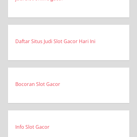
Daftar Situs Judi Slot Gacor Hari Ini
Bocoran Slot Gacor
Info Slot Gacor