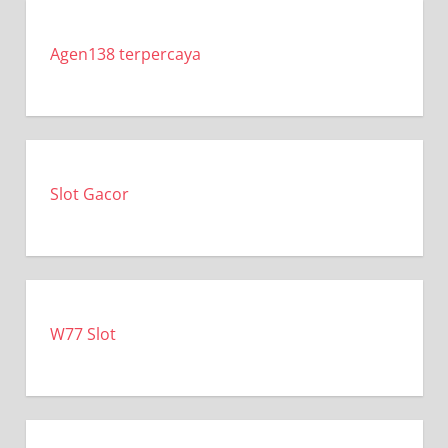
Agen138 terpercaya
Slot Gacor
W77 Slot