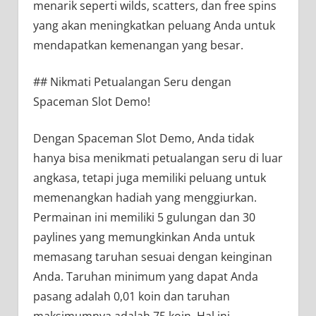
menarik seperti wilds, scatters, dan free spins
yang akan meningkatkan peluang Anda untuk
mendapatkan kemenangan yang besar.
## Nikmati Petualangan Seru dengan
Spaceman Slot Demo!
Dengan Spaceman Slot Demo, Anda tidak
hanya bisa menikmati petualangan seru di luar
angkasa, tetapi juga memiliki peluang untuk
memenangkan hadiah yang menggiurkan.
Permainan ini memiliki 5 gulungan dan 30
paylines yang memungkinkan Anda untuk
memasang taruhan sesuai dengan keinginan
Anda. Taruhan minimum yang dapat Anda
pasang adalah 0,01 koin dan taruhan
maksimumnya adalah 75 koin. Hal ini