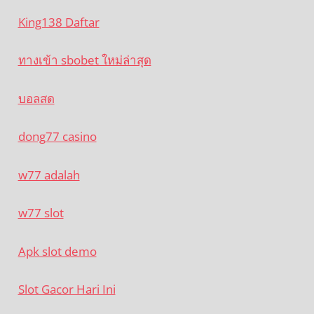
King138 Daftar
ทางเข้า sbobet ใหม่ล่าสุด
บอลสด
dong77 casino
w77 adalah
w77 slot
Apk slot demo
Slot Gacor Hari Ini