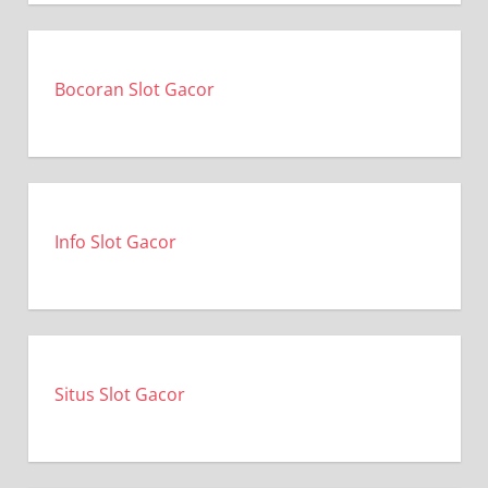
Bocoran Slot Gacor
Info Slot Gacor
Situs Slot Gacor