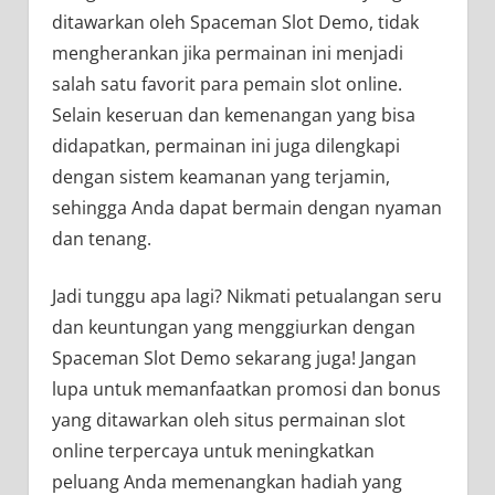
ditawarkan oleh Spaceman Slot Demo, tidak
mengherankan jika permainan ini menjadi
salah satu favorit para pemain slot online.
Selain keseruan dan kemenangan yang bisa
didapatkan, permainan ini juga dilengkapi
dengan sistem keamanan yang terjamin,
sehingga Anda dapat bermain dengan nyaman
dan tenang.
Jadi tunggu apa lagi? Nikmati petualangan seru
dan keuntungan yang menggiurkan dengan
Spaceman Slot Demo sekarang juga! Jangan
lupa untuk memanfaatkan promosi dan bonus
yang ditawarkan oleh situs permainan slot
online terpercaya untuk meningkatkan
peluang Anda memenangkan hadiah yang