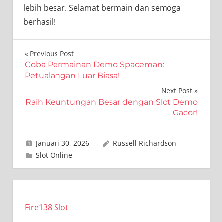
lebih besar. Selamat bermain dan semoga
berhasil!
Navigasi
Previous Post
Coba Permainan Demo Spaceman:
pos
Petualangan Luar Biasa!
Next Post
Raih Keuntungan Besar dengan Slot Demo
Gacor!
Januari 30, 2026
Russell Richardson
Slot Online
Fire138 Slot