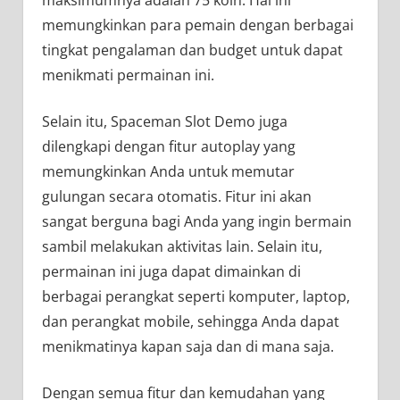
memungkinkan para pemain dengan berbagai
tingkat pengalaman dan budget untuk dapat
menikmati permainan ini.
Selain itu, Spaceman Slot Demo juga
dilengkapi dengan fitur autoplay yang
memungkinkan Anda untuk memutar
gulungan secara otomatis. Fitur ini akan
sangat berguna bagi Anda yang ingin bermain
sambil melakukan aktivitas lain. Selain itu,
permainan ini juga dapat dimainkan di
berbagai perangkat seperti komputer, laptop,
dan perangkat mobile, sehingga Anda dapat
menikmatinya kapan saja dan di mana saja.
Dengan semua fitur dan kemudahan yang