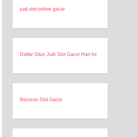
judi slot online gacor
Daftar Situs Judi Slot Gacor Hari Ini
Bocoran Slot Gacor