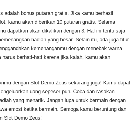
simbol dewa Zeus yang memiliki nilai tertinggi, ada
ikan hadiah yang menggembirakan, seperti kilat,
us adalah bonus putaran gratis. Jika kamu berhasil
slot, kamu akan diberikan 10 putaran gratis. Selama
amu dapatkan akan dikalikan dengan 3. Hal ini tentu
tuk memenangkan hadiah yang besar. Selain itu, ada
kamu untuk menggandakan kemenanganmu dengan
mun, kamu juga harus berhati-hati karena jika kalah,
anmu.
nganmu dengan Slot Demo Zeus sekarang juga! Kamu
 harus mengeluarkan uang sepeser pun. Coba dan
 meraih hadiah yang menarik. Jangan lupa untuk
angan sampai terbawa emosi ketika bermain. Semoga