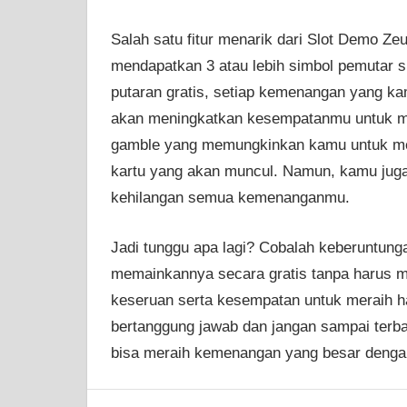
memenangkan hadiah besar. Selain simbol-
juga simbol-simbol lain yang bisa member
burung elang, dan helm perang.
Salah satu fitur menarik dari Slot Demo Ze
mendapatkan 3 atau lebih simbol pemutar 
putaran gratis, setiap kemenangan yang k
saja akan meningkatkan kesempatanmu un
juga fitur gamble yang memungkinkan 
menebak warna kartu yang akan muncul. Na
kamu akan kehilangan semua kemenang
Jadi tunggu apa lagi? Cobalah keberuntu
dapat memainkannya secara gratis tanpa
rasakan keseruan serta kesempatan untuk
bermain dengan bertanggung jawab dan j