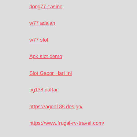
dong77 casino
w77 adalah
w77 slot
Apk slot demo
Slot Gacor Hari Ini
pg138 daftar
https://agen138.design/
https://www.frugal-rv-travel.com/