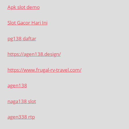
Apk slot demo
Slot Gacor Hari Ini
pg138 daftar
https://agen138.design/
https://www.frugal-rv-travel.com/
agen138
naga138 slot
agen338 rtp