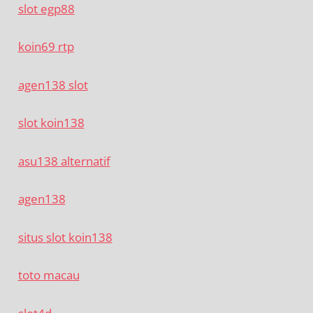
slot egp88
koin69 rtp
agen138 slot
slot koin138
asu138 alternatif
agen138
situs slot koin138
toto macau