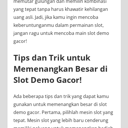
memutar gulungan dan memilih kombinasi
yang tepat tanpa harus khawatir kehilangan
uang asli. Jadi, jika kamu ingin mencoba
keberuntunganmu dalam permainan slot,
jangan ragu untuk mencoba main slot demo
gacor!
Tips dan Trik untuk
Memenangkan Besar di
Slot Demo Gacor!
Ada beberapa tips dan trik yang dapat kamu
gunakan untuk memenangkan besar di slot
demo gacor. Pertama, pilihlah mesin slot yang
tepat. Mesin slot yang lebih baru cenderung