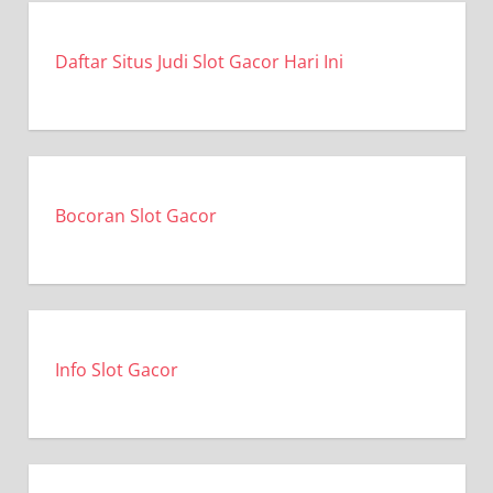
Daftar Situs Judi Slot Gacor Hari Ini
Bocoran Slot Gacor
Info Slot Gacor