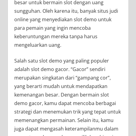
besar untuk bermain slot dengan uang
sungguhan. Oleh karena itu, banyak situs judi
online yang menyediakan slot demo untuk
para pemain yang ingin mencoba
keberuntungan mereka tanpa harus
mengeluarkan uang.
Salah satu slot demo yang paling populer
adalah slot demo gacor. “Gacor” sendiri
merupakan singkatan dari “gampang cor”,
yang berarti mudah untuk mendapatkan
kemenangan besar. Dengan bermain slot
demo gacor, kamu dapat mencoba berbagai
strategi dan menemukan trik yang tepat untuk
memenangkan permainan. Selain itu, kamu
juga dapat mengasah keterampilanmu dalam